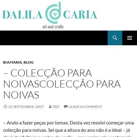
Skip
to
content
Search
Dee's Life
PRIMAR
MENU
BIJUTARIA
,
BLOG
– COLECÇÃO PARA
NOIVASCOLECÇÃO PARA
NOIVAS
22 SEPTEMBER, 2007
DEE
LEAVE A COMMENT
– Ando a fazer peças por temas. Desta vez resolvi começar uma
colecção para noivas. Sei que a altura do ano não é a ideal – já