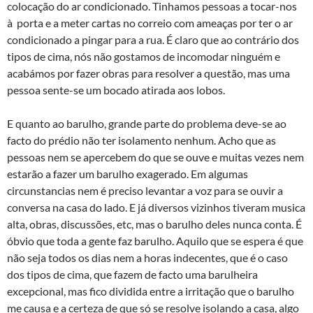
colocação do ar condicionado. Tinhamos pessoas a tocar-nos
à porta e a meter cartas no correio com ameaças por ter o ar
condicionado a pingar para a rua. É claro que ao contrário dos
tipos de cima, nós não gostamos de incomodar ninguém e
acabámos por fazer obras para resolver a questão, mas uma
pessoa sente-se um bocado atirada aos lobos.
E quanto ao barulho, grande parte do problema deve-se ao
facto do prédio não ter isolamento nenhum. Acho que as
pessoas nem se apercebem do que se ouve e muitas vezes nem
estarão a fazer um barulho exagerado. Em algumas
circunstancias nem é preciso levantar a voz para se ouvir a
conversa na casa do lado. E já diversos vizinhos tiveram musica
alta, obras, discussões, etc, mas o barulho deles nunca conta. É
óbvio que toda a gente faz barulho. Aquilo que se espera é que
não seja todos os dias nem a horas indecentes, que é o caso
dos tipos de cima, que fazem de facto uma barulheira
excepcional, mas fico dividida entre a irritação que o barulho
me causa e a certeza de que só se resolve isolando a casa, algo