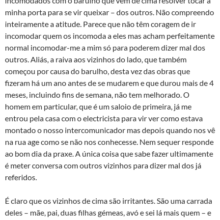
incomodados com o barulho que vem de cima resolver tocar à
minha porta para se vir queixar – dos outros. Não compreendo
inteiramente a atitude. Parece que não têm coragem de ir
incomodar quem os incomoda a eles mas acham perfeitamente
normal incomodar-me a mim só para poderem dizer mal dos
outros. Aliás, a raiva aos vizinhos do lado, que também
começou por causa do barulho, desta vez das obras que
fizeram há um ano antes de se mudarem e que durou mais de 4
meses, incluindo fins de semana, não tem melhorado. O
homem em particular, que é um saloio de primeira, já me
entrou pela casa com o electricista para vir ver como estava
montado o nosso intercomunicador mas depois quando nos vê
na rua age como se não nos conhecesse. Nem sequer responde
ao bom dia da praxe. A única coisa que sabe fazer ultimamente
é meter conversa com outros vizinhos para dizer mal dos já
referidos.
É claro que os vizinhos de cima são irritantes. São uma carrada
deles – mãe, pai, duas filhas gémeas, avó e sei lá mais quem – e