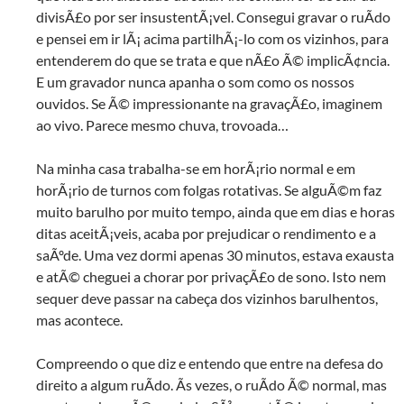
divisÃ£o por ser insustentÃ¡vel. Consegui gravar o ruÃ­do
e pensei em ir lÃ¡ acima partilhÃ¡-lo com os vizinhos, para
entenderem do que se trata e que nÃ£o Ã© implicÃ¢ncia.
E um gravador nunca apanha o som como os nossos
ouvidos. Se Ã© impressionante na gravaçÃ£o, imaginem
ao vivo. Parece mesmo chuva, trovoada…
Na minha casa trabalha-se em horÃ¡rio normal e em
horÃ¡rio de turnos com folgas rotativas. Se alguÃ©m faz
muito barulho por muito tempo, ainda que em dias e horas
ditas aceitÃ¡veis, acaba por prejudicar o rendimento e a
saÃºde. Uma vez dormi apenas 30 minutos, estava exausta
e atÃ© cheguei a chorar por privaçÃ£o de sono. Isto nem
sequer deve passar na cabeça dos vizinhos barulhentos,
mas acontece.
Compreendo o que diz e entendo que entre na defesa do
direito a algum ruÃ­do. Ãs vezes, o ruÃ­do Ã© normal, mas