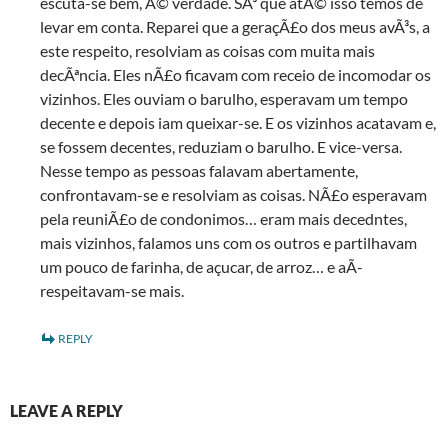
escuta-se bem, Ã© verdade. SÃ³ que atÃ© isso temos de
levar em conta. Reparei que a geraçÃ£o dos meus avÃ³s, a
este respeito, resolviam as coisas com muita mais
decÃªncia. Eles nÃ£o ficavam com receio de incomodar os
vizinhos. Eles ouviam o barulho, esperavam um tempo
decente e depois iam queixar-se. E os vizinhos acatavam e,
se fossem decentes, reduziam o barulho. E vice-versa.
Nesse tempo as pessoas falavam abertamente,
confrontavam-se e resolviam as coisas. NÃ£o esperavam
pela reuniÃ£o de condonimos… eram mais decedntes,
mais vizinhos, falamos uns com os outros e partilhavam
um pouco de farinha, de açucar, de arroz… e aÃ­
respeitavam-se mais.
REPLY
LEAVE A REPLY