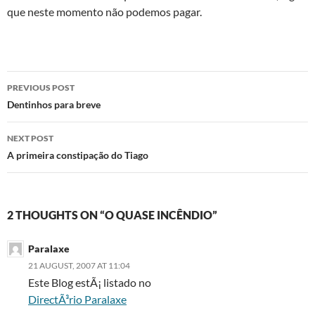
que neste momento não podemos pagar.
Post
PREVIOUS POST
navigation
Dentinhos para breve
NEXT POST
A primeira constipação do Tiago
2 THOUGHTS ON “O QUASE INCÊNDIO”
Paralaxe
21 AUGUST, 2007 AT 11:04
Este Blog estÃ¡ listado no
DirectÃ³rio Paralaxe