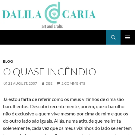
Skip
to
content
Search
Dee's Life
PRIMAR
MENU
BLOG
O QUASE INCÊNDIO
21 AUGUST, 2007
DEE
2 COMMENTS
Já estou farta de referir como os meus vizinhos de cima são
barulhentos. Descobri recentemente, porém, que o barulho
não é exclusivo a quem vive mesmo por cima de mim e que os
do outro lado são iguais. Aliás, numa atitude que me irrita
solenemente, cada vez que os meus vizinhos do lado se sentem