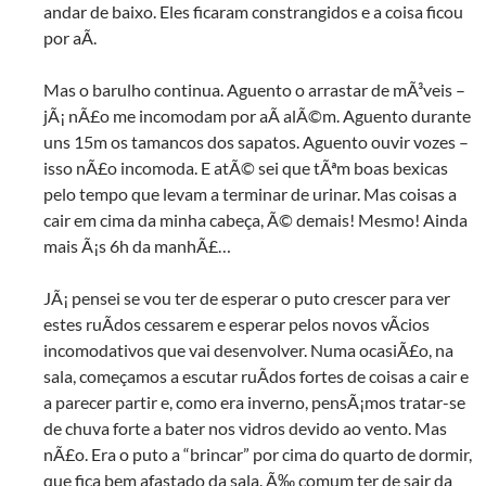
andar de baixo. Eles ficaram constrangidos e a coisa ficou
por aÃ­.
Mas o barulho continua. Aguento o arrastar de mÃ³veis –
jÃ¡ nÃ£o me incomodam por aÃ­ alÃ©m. Aguento durante
uns 15m os tamancos dos sapatos. Aguento ouvir vozes –
isso nÃ£o incomoda. E atÃ© sei que tÃªm boas bexicas
pelo tempo que levam a terminar de urinar. Mas coisas a
cair em cima da minha cabeça, Ã© demais! Mesmo! Ainda
mais Ã¡s 6h da manhÃ£…
JÃ¡ pensei se vou ter de esperar o puto crescer para ver
estes ruÃ­dos cessarem e esperar pelos novos vÃ­cios
incomodativos que vai desenvolver. Numa ocasiÃ£o, na
sala, começamos a escutar ruÃ­dos fortes de coisas a cair e
a parecer partir e, como era inverno, pensÃ¡mos tratar-se
de chuva forte a bater nos vidros devido ao vento. Mas
nÃ£o. Era o puto a “brincar” por cima do quarto de dormir,
que fica bem afastado da sala. Ã‰ comum ter de sair da