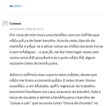
REPLY
Cosmos
29 AUGUST, 2010 AT 11:52
Por cima de mim mora uma famÃ­lia com um miÃºdo que
nÃ£o pÃ¡ra de fazer barulho. Acorda cedo, tipo 6h da
manhÃ£ e pÃµe-se a atirar coisas ao chÃ£o durante horas
e sem trÃ©guas – o que jÃ¡ me fez interrogar vezes sem
conta como Ã© possÃ­vel e se o puto nÃ£o Ã© algum
mutante cheio de tentÃ¡culos.
Adoro o silÃªncio mas suporto bem ruÃ­dos, desde que
nÃ£o me tirem a concentraçÃ£o. E estes tiram. Numa
ocasiÃ£o, a um SÃ¡bado, apÃ³s regressar do trabalho,
encontrei familiares em casa, exaustos do barulho. Subi o
lance de escadas e alertei a famÃ­lia para o barulho de
“coisas a cair” que se ouvia como “chuva de chumbo” no