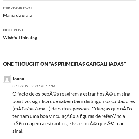
Post
PREVIOUS POST
navigation
Mania da praia
NEXT POST
Wishfull thinking
ONE THOUGHT ON “AS PRIMEIRAS GARGALHADAS”
Joana
8 AUGUST, 2007 AT 17:34
O facto de os bebÃ©s reagirem a estranhos Ã© um sinal
positivo, significa que sabem bem distinguir os cuidadores
(mÃ£e/pai/ama…) de outras pessoas. Crianças que nÃ£o
tenham uma boa vinculaçÃ£o a figuras de referÃªncia
nÃ£o reagem a estranhos, e isso sim Ã© que Ã© mau
sinal.