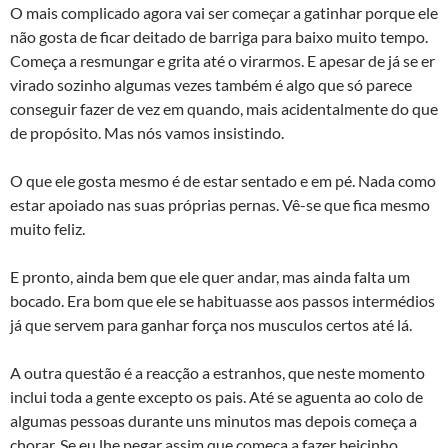
O mais complicado agora vai ser começar a gatinhar porque ele
não gosta de ficar deitado de barriga para baixo muito tempo.
Começa a resmungar e grita até o virarmos. E apesar de já se er
virado sozinho algumas vezes também é algo que só parece
conseguir fazer de vez em quando, mais acidentalmente do que
de propósito. Mas nós vamos insistindo.
O que ele gosta mesmo é de estar sentado e em pé. Nada como
estar apoiado nas suas próprias pernas. Vê-se que fica mesmo
muito feliz.
E pronto, ainda bem que ele quer andar, mas ainda falta um
bocado. Era bom que ele se habituasse aos passos intermédios
já que servem para ganhar força nos musculos certos até lá.
A outra questão é a reacção a estranhos, que neste momento
inclui toda a gente excepto os pais. Até se aguenta ao colo de
algumas pessoas durante uns minutos mas depois começa a
chorar. Se eu lhe pegar assim que começa a fazer beicinho,