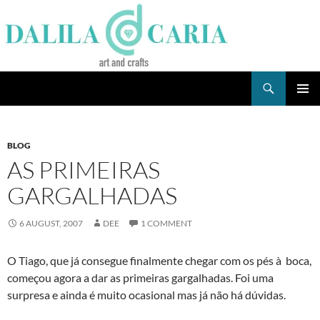
Skip
to
content
Search
Dee's Life
PRIMAR
MENU
BLOG
AS PRIMEIRAS
GARGALHADAS
6 AUGUST, 2007
DEE
1 COMMENT
O Tiago, que já consegue finalmente chegar com os pés à boca,
começou agora a dar as primeiras gargalhadas. Foi uma
surpresa e ainda é muito ocasional mas já não há dúvidas.