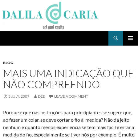
Skip
to
content
Search
Dee's Life
PRIMAR
MENU
BLOG
MAIS UMA INDICAÇÃO QUE
NÃO COMPREENDO
3 JULY, 2007
DEE
LEAVE A COMMENT
Porque é que nas instruções para principiantes se sugere que,
ao fazer um colar, se deve cortar o fio à medida? Não dá jeito
nenhum e quanto menos experiencia se tem mais fácil é errar a
medida do fio, especialmente se tiver nós por exemplo. É muito