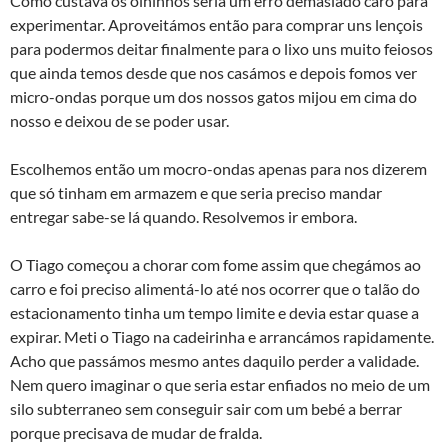
Como custava os olhinhos seria um erro demasiado caro para
experimentar. Aproveitámos então para comprar uns lençois
para podermos deitar finalmente para o lixo uns muito feiosos
que ainda temos desde que nos casámos e depois fomos ver
micro-ondas porque um dos nossos gatos mijou em cima do
nosso e deixou de se poder usar.
Escolhemos então um mocro-ondas apenas para nos dizerem
que só tinham em armazem e que seria preciso mandar
entregar sabe-se lá quando. Resolvemos ir embora.
O Tiago começou a chorar com fome assim que chegámos ao
carro e foi preciso alimentá-lo até nos ocorrer que o talão do
estacionamento tinha um tempo limite e devia estar quase a
expirar. Meti o Tiago na cadeirinha e arrancámos rapidamente.
Acho que passámos mesmo antes daquilo perder a validade.
Nem quero imaginar o que seria estar enfiados no meio de um
silo subterraneo sem conseguir sair com um bebé a berrar
porque precisava de mudar de fralda.