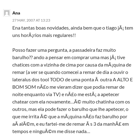
Ana
27 MAY, 2007 AT 13:23
Ena tantas boas novidades, ainda bem que o tiago jÃ¡ tem
uns horÃ¡rios mais regulares!!
Posso fazer uma pergunta, a passadeira faz muito
barulho?? ando a pensar em comprar uma mas jÃ¡ tive
chatices com a vizinha de cima por causa da mÃ¡quina de
remar (a ver se quando comecei a remar de dia a ouvir o
lateralus dos tool TODO de uma ponta Ã outra A ALTO E
BOM SOM nÃ£o me vieram dizer que podia remar de
noite enquanto via TV) e nÃ£o me estÃ¡ a apetecer
chatear com ela novamente…Ã© muito chatinha com os
outros, mas ela pode fazer o barulho que lhe apetecer, o
que me irrita Ã© que a mÃ¡quina nÃ£o faz barulho por
aÃ­ alÃ©m, e eu fartei-me de remar Ã s 3 da manhÃ£ em
tempos e ninguÃ©m me disse nada…