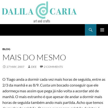
Skip
to
content
Search
Dee's Life
PRIMAR
MENU
BLOG
MAIS DO MESMO
27 MAY, 2007
DEE
2 COMMENTS
O Tiago anda a dormir cada vez mais horas de seguida, entre as
2/3 da manhã e as 8/9. Custa um bocado conseguir que ele
adormeça mas assim que pega já não volta a acordar até de
manhã. O mais estranho é que apesar de andar a dormir mais
horas de seguida também ando mais partida. Acho que temos