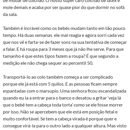
de mudar de colchão. O nosso super caro colchão de latex é
mole demais e acaba por ser quase pior do que dormir no sofá
da sala.
Também é incrà­vel como os bebés mudam tanto em tão pouco
tempo. Há duas semanas ele mal reagia e agora sorri cada vez
que nos vê e farta-se de fazer sons na sua tentativa de começar
a falar. E há roupa para 3 meses que já não lhe serve. Para que
tamanho é que estes tipos fazem a roupa? É que segundo a
medição ele não chega sequer ao percentil 50.
Transportá-lo ao colo também começa a ser complicado
porque ele já está com 5 quilos. E as pessoas ficam sempre
espantadas com o marsupio. Uma senhora ficou escandalizada
quando eu ia a entrar para o banco e desatou a gritar ‘veja lá
que o bebé tem a cabeça toda torta’ como se ele fosse morrer
por isso. Não se apercebem que ele está em posição fetal e
muito confortável. Se tem a cabeça virada é porque quer e
consegue virá-la para o outro lado a qualquer altura. Mas visto