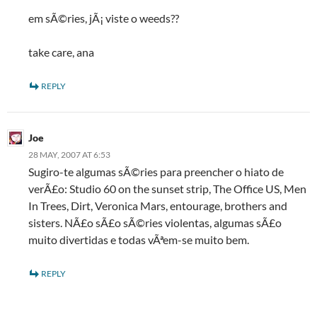
em sÃ©ries, jÃ¡ viste o weeds??
take care, ana
REPLY
Joe
28 MAY, 2007 AT 6:53
Sugiro-te algumas sÃ©ries para preencher o hiato de
verÃ£o: Studio 60 on the sunset strip, The Office US, Men
In Trees, Dirt, Veronica Mars, entourage, brothers and
sisters. NÃ£o sÃ£o sÃ©ries violentas, algumas sÃ£o
muito divertidas e todas vÃªem-se muito bem.
REPLY