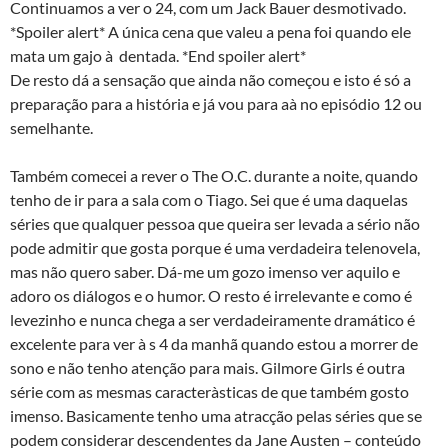
Continuamos a ver o 24, com um Jack Bauer desmotivado.
*Spoiler alert* A única cena que valeu a pena foi quando ele
mata um gajo à dentada. *End spoiler alert*
De resto dá a sensação que ainda não começou e isto é só a
preparação para a história e já vou para aà­ no episódio 12 ou
semelhante.
Também comecei a rever o The O.C. durante a noite, quando
tenho de ir para a sala com o Tiago. Sei que é uma daquelas
séries que qualquer pessoa que queira ser levada a sério não
pode admitir que gosta porque é uma verdadeira telenovela,
mas não quero saber. Dá-me um gozo imenso ver aquilo e
adoro os diálogos e o humor. O resto é irrelevante e como é
levezinho e nunca chega a ser verdadeiramente dramático é
excelente para ver à s 4 da manhã quando estou a morrer de
sono e não tenho atenção para mais. Gilmore Girls é outra
série com as mesmas caracterà­sticas de que também gosto
imenso. Basicamente tenho uma atracção pelas séries que se
podem considerar descendentes da Jane Austen – conteúdo