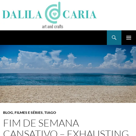
Skip
to
content
Search
Dee's Life
PRIMAR
MENU
BLOG
,
FILMES E SÉRIES
,
TIAGO
FIM DE SEMANA
CANSATIVO – EXHAUSTING