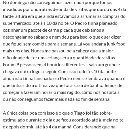
No domingo não conseguimos fazer nada porque fomos
invadidos por onda atrás de onda de visitas que durou das 4 da
tarde, altura em que ainda estávamos a arrumar as compras do
supermercado, até à s 10 da noite. O Pedro tinha planeado
cozinhar um pacote de carne picada que deixámos a
descongelar no sábado e nem deu para isso, o que quer dizer
que fiquei sem comida para a semana. Lá vou andar a junk food
mais uns dias. Nunca me passou pela cabeça que a maior
dificuldade de ter uma criança era a quantidade de visitas.
Foram 9 pessoas em 4 horários diferentes – saia um grupo e
chegava outro logo a seguir. Com isso tudo à s 10 da noite
ainda não tinha lanchado e o Pedro nem se lembrava quando é
que tinha sido a última vez que foi à casa de banho. Temos de
começar a fazer um horário mais rà­gido, como nos hospitais,
ou não conseguimos fazer mais nada ao fim de semana.
A única coisa boa com isso é o que o Tiago foi tão sobre-
estimulado durante o dia que ficou acordado até à meia noite
e depois dormiu até à s 4 da manhã. Considerando que na