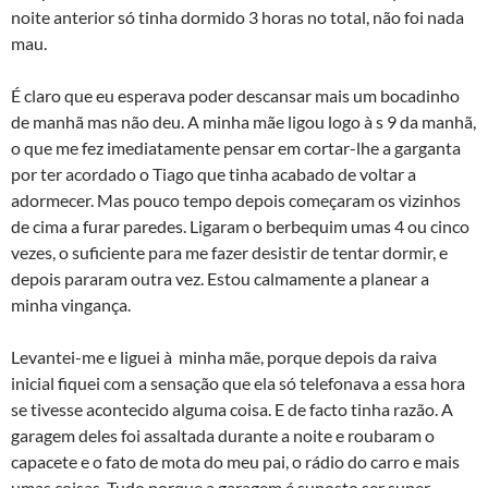
noite anterior só tinha dormido 3 horas no total, não foi nada
mau.
É claro que eu esperava poder descansar mais um bocadinho
de manhã mas não deu. A minha mãe ligou logo à s 9 da manhã,
o que me fez imediatamente pensar em cortar-lhe a garganta
por ter acordado o Tiago que tinha acabado de voltar a
adormecer. Mas pouco tempo depois começaram os vizinhos
de cima a furar paredes. Ligaram o berbequim umas 4 ou cinco
vezes, o suficiente para me fazer desistir de tentar dormir, e
depois pararam outra vez. Estou calmamente a planear a
minha vingança.
Levantei-me e liguei à minha mãe, porque depois da raiva
inicial fiquei com a sensação que ela só telefonava a essa hora
se tivesse acontecido alguma coisa. E de facto tinha razão. A
garagem deles foi assaltada durante a noite e roubaram o
capacete e o fato de mota do meu pai, o rádio do carro e mais
umas coisas. Tudo porque a garagem é suposto ser super