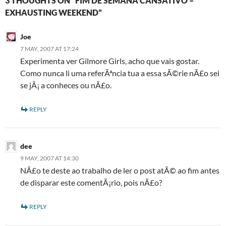
3 THOUGHTS ON “FIM DE SEMANA CANSATIVO –
EXHAUSTING WEEKEND”
Joe
7 MAY, 2007 AT 17:24
Experimenta ver Gilmore Girls, acho que vais gostar.
Como nunca li uma referÃªncia tua a essa sÃ©rie nÃ£o sei
se jÃ¡ a conheces ou nÃ£o.
REPLY
dee
9 MAY, 2007 AT 14:30
NÃ£o te deste ao trabalho de ler o post atÃ© ao fim antes
de disparar este comentÃ¡rio, pois nÃ£o?
REPLY