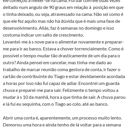
ele começou a mexer-se na cama. Fui dar com ele duas vezes
deitado num angulo de 90 graus em relação à posição em que
o tinha deixado, ou seja, atravessado na cama. Não sei como é
que ele fez aquilo mas não há dúvida que é mais uma fase de
desenvolvimento. Aliás, faz 6 semanas no domingo e isso
costuma indicar um salto de crescimento.
Levantei-me à s nove para o alimentar novamente e preparar-
me para ir ao banco. Estava a chover torrencialmente. Como é
possível o tempo mudar tão drasticamente de um dia para o
outro? Ainda pensei em cancelar, mas tinha-me dado ao
trabalho de marcar reunião coma gestora de conta, ir fazer o
cartão de contribuinte do Tiago e estar devidamente acordada
a horas por isso não fui capaz de adiar. Encontrei um guarda
chuva e preparei-me para sair. Felizmente o tempo voltou a
mudar à s 10 da manhã, hora a que tinha de sair. A chuva parou
e lá fui eu sequinha, com o Tiago ao colo, até ao banco.
Abrir uma conta é, aparentemente, um processo muito lento.
Demorou uma hora e ainda tenho de lá voltar para a semana