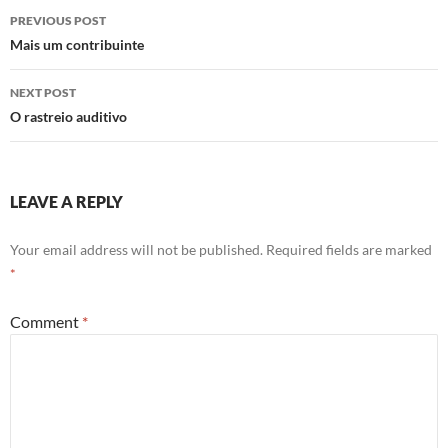
Post
PREVIOUS POST
navigation
Mais um contribuinte
NEXT POST
O rastreio auditivo
LEAVE A REPLY
Your email address will not be published.
Required fields are marked
*
Comment
*