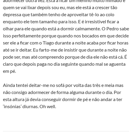
adormecer outra vez. Está a ficar um menino muito mimado e
quem se vai lixar depois sou eu, mas ele está a crescer tão
depressa que também tenho de aproveitar tê-lo ao colo
enquanto ele tem tamanho para isso. E é irresistivel ficar a
olhar para ele quando está a dormir calmamente. O Pedro sabe
isso perfeitamente porque quando nos bocados em que decide
ser ele a ficar com o Tiago durante a noite acaba por ficar horas
até se ir deitar. Eu farto-me de insistir que durante a noite não
pode ser, mas até compreendo porque de dia ele não está cá. É
claro que depois paga no dia seguinte quando mal se aguenta
em pé.
Ainda tentei deitar-me no sofá por volta das três e meia mas
não consigo adormecer de forma alguma durante o dia. Por
esta altura já devia conseguir dormir de pé e não andar a ter
‘insónias’ diurnas. Oh well.