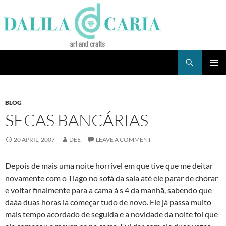
Skip
to
content
Search
Dee's Life
PRIMAR
MENU
BLOG
SECAS BANCÁRIAS
20 APRIL, 2007
DEE
LEAVE A COMMENT
Depois de mais uma noite horrivel em que tive que me deitar
novamente com o Tiago no sofá da sala até ele parar de chorar
e voltar finalmente para a cama à s 4 da manhã, sabendo que
daà­a duas horas ia começar tudo de novo. Ele já passa muito
mais tempo acordado de seguida e a novidade da noite foi que