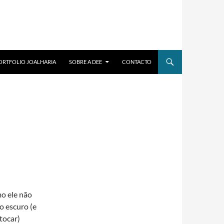
ORTFOLIO JOALHARIA
SOBRE A DEE
CONTACTO
o ele não
o escuro (e
tocar)