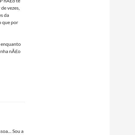
;P nÃ£o te
 de vezes,
es da
o que por
 e enquanto
cinha nÃ£o
ssoa… Sou a