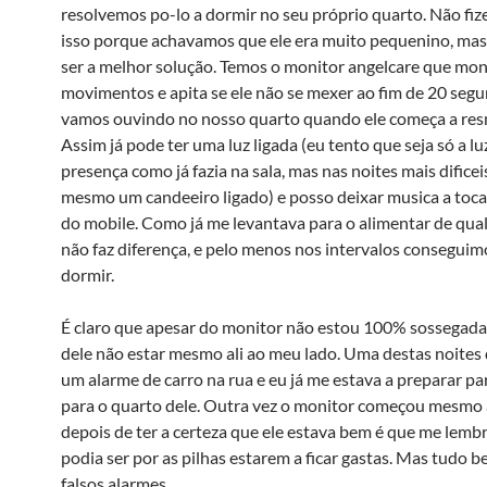
resolvemos po-lo a dormir no seu próprio quarto. Não fi
isso porque achavamos que ele era muito pequenino, mas
ser a melhor solução. Temos o monitor angelcare que mon
movimentos e apita se ele não se mexer ao fim de 20 seg
vamos ouvindo no nosso quarto quando ele começa a re
Assim já pode ter uma luz ligada (eu tento que seja só a lu
presença como já fazia na sala, mas nas noites mais dificeis
mesmo um candeeiro ligado) e posso deixar musica a toca
do mobile. Como já me levantava para o alimentar de qua
não faz diferença, e pelo menos nos intervalos consegu
dormir.
É claro que apesar do monitor não estou 100% sossegada 
dele não estar mesmo ali ao meu lado. Uma destas noites
um alarme de carro na rua e eu já me estava a preparar pa
para o quarto dele. Outra vez o monitor começou mesmo a
depois de ter a certeza que ele estava bem é que me lemb
podia ser por as pilhas estarem a ficar gastas. Mas tudo 
falsos alarmes.