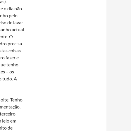
as).
e o dia não
anho pelo
iso de lavar
manho actual
ente. O
dro precisa
stas coisas
ro fazer e
que tenho
es – os
o tudo. A
noite. Tenho
amentação.
terceiro
o leio em
bito de