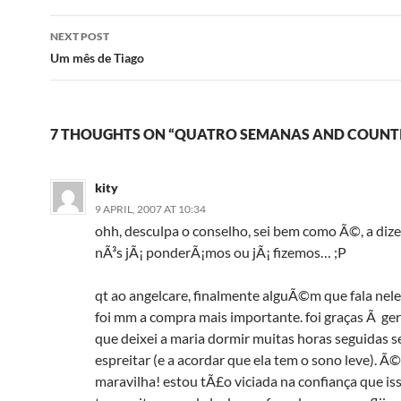
NEXT POST
Um mês de Tiago
7 THOUGHTS ON “QUATRO SEMANAS AND COUNT
kity
9 APRIL, 2007 AT 10:34
ohh, desculpa o conselho, sei bem como Ã©, a diz
nÃ³s jÃ¡ ponderÃ¡mos ou jÃ¡ fizemos… ;P
qt ao angelcare, finalmente alguÃ©m que fala nel
foi mm a compra mais importante. foi graças Ã ge
que deixei a maria dormir muitas horas seguidas se
espreitar (e a acordar que ela tem o sono leve). Ã
maravilha! estou tÃ£o viciada na confiança que is