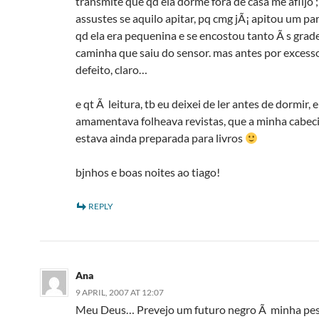
transmite que qd ela dorme fora de casa me aflijo 
assustes se aquilo apitar, pq cmg jÃ¡ apitou um par
qd ela era pequenina e se encostou tanto Ã s grad
caminha que saiu do sensor. mas antes por excess
defeito, claro…
e qt Ã leitura, tb eu deixei de ler antes de dormir,
amamentava folheava revistas, que a minha cabe
estava ainda preparada para livros
bjnhos e boas noites ao tiago!
REPLY
Ana
9 APRIL, 2007 AT 12:07
Meu Deus… Prevejo um futuro negro Ã minha pe