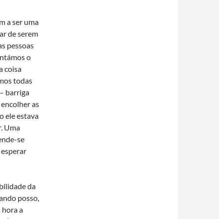
am a ser uma
sar de serem
as pessoas
entámos o
a coisa
amos todas
– barriga
 encolher as
o ele estava
r. Uma
ende-se
 esperar
bilidade da
uando posso,
 hora a