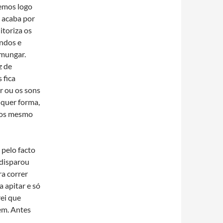
zemos logo
 acaba por
itoriza os
undos e
smungar.
z de
 fica
r ou os sons
lquer forma,
imos mesmo
pelo facto
 disparou
ra correr
 apitar e só
rei que
bem. Antes