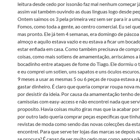
leitura desde cedo por issonão faz mal nenhum começar já 
assim vai também ouvindo as duas linguas logo desde pe
Ontem saimos os 3 pela primeira vez sem ser para ir a um
Fomos, como toda a gente, ao centro comercial. Eu sei que 
mas pronto. Ele já tem 4 semanas, era domingo de páscoa
almoço e aquilo estava vazio e eu estava a ficar um bocado
estar enfiada em casa. Como também precisava de compr
coisas, como mais sotiens de amamentação, arriscámos a 
bocadinho entre ataques de fome do Tiago. Ele dormiu o
e eu comprei um sotien, uns sapatos e uns óculos escuros
9 meses a usar as mesmas 5 ou 6 peças de roupa estava a 
gastar dinheiro. É claro que queria comprar roupa nova m
por desistir da ideia. Por causa da amamentação tenho de
camisolas com easy-access e não encontrei nada que serv
proposito. Havia coisas muito giras mas que ia acabar por 
por outro lado queria comprar peças especificas que tinh
revistas de moda como sendo das novas colecções da est
encontrei. Para que serve ter lojas das marcas se depois 
se procura? É capaz de ser muito cedo mas como agora n