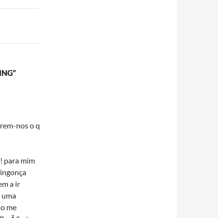
ING”
erem-nos o q
e! para mim
ringonça
m a ir
© uma
so me