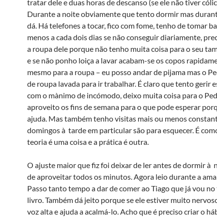
tratar dele e duas horas de descanso (se ele não tiver cólic
Durante a noite obviamente que tento dormir mas durant
dá. Há telefones a tocar, fico com fome, tenho de tomar b
menos a cada dois dias se não conseguir diariamente, prec
a roupa dele porque não tenho muita coisa para o seu ta
e se não ponho loiça a lavar acabam-se os copos rapidam
mesmo para a roupa – eu posso andar de pijama mas o Pe
de roupa lavada para ir trabalhar. É claro que tento gerir e
com o mà­nimo de incómodo, deixo muita coisa para o Ped
aproveito os fins de semana para o que pode esperar por
ajuda. Mas também tenho visitas mais ou menos constant
domingos à tarde em particular são para esquecer. É com
teoria é uma coisa e a prática é outra.
O ajuste maior que fiz foi deixar de ler antes de dormir à 
de aproveitar todos os minutos. Agora leio durante a am
Passo tanto tempo a dar de comer ao Tiago que já vou no 
livro. Também dá jeito porque se ele estiver muito nervos
voz alta e ajuda a acalmá-lo. Acho que é preciso criar o há