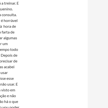
a treinar. E
quenino.
a consulta.
é horrà­vel
 à hora de
 farta de
ar algumas
ir um
 tempo todo
. Depois de
precisar de
as acabei
 usar
isse esse
não usar. E
a visto em
ação e não
não há o que
ão vou poder