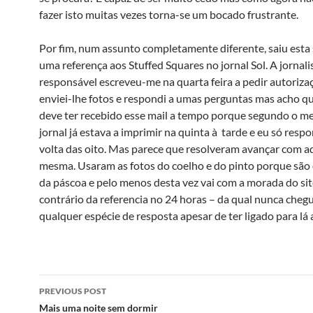
fazer isto muitas vezes torna-se um bocado frustrante.
Por fim, num assunto completamente diferente, saiu est
uma referença aos Stuffed Squares no jornal Sol. A jornali
responsável escreveu-me na quarta feira a pedir autoriza
enviei-lhe fotos e respondi a umas perguntas mas acho qu
deve ter recebido esse mail a tempo porque segundo o me
jornal já estava a imprimir na quinta à tarde e eu só resp
volta das oito. Mas parece que resolveram avançar com a
mesma. Usaram as fotos do coelho e do pinto porque são 
da páscoa e pelo menos desta vez vai com a morada do sit
contrário da referencia no 24 horas – da qual nunca chegu
qualquer espécie de resposta apesar de ter ligado para lá 
Post
PREVIOUS POST
navigation
Mais uma noite sem dormir