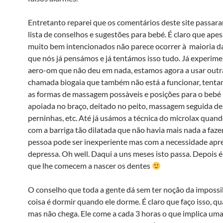
Entretanto reparei que os comentários deste site passar
lista de conselhos e sugestões para bebé. É claro que ape
muito bem intencionados não parece ocorrer à maioria d
que nós já pensámos e já tentámos isso tudo. Já experim
aero-om que não deu em nada, estamos agora a usar outr
chamada biogaia que também não está a funcionar, tent
as formas de massagem possà­veis e posições para o bebé 
apoiada no braço, deitado no peito, massagem seguida de
perninhas, etc. Até já usámos a técnica do microlax quand
com a barriga tão dilatada que não havia mais nada a faze
pessoa pode ser inexperiente mas com a necessidade apr
depressa. Oh well. Daqui a uns meses isto passa. Depois é
que lhe comecem a nascer os dentes
O conselho que toda a gente dá sem ter noção da impossi
coisa é dormir quando ele dorme. É claro que faço isso, q
mas não chega. Ele come a cada 3 horas o que implica uma