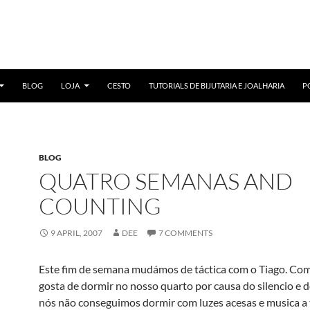
BLOG
LOJA
CESTO
TUTORIALS DE BIJUTARIA E JOALHARIA
P
BLOG
QUATRO SEMANAS AND
COUNTING
9 APRIL, 2007
DEE
7 COMMENTS
Este fim de semana mudámos de táctica com o Tiago. Com
gosta de dormir no nosso quarto por causa do silencio e d
nós não conseguimos dormir com luzes acesas e musica a 