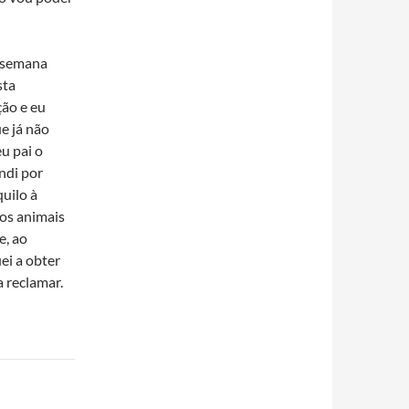
a semana
sta
ção e eu
e já não
u pai o
ondi por
quilo à
os animais
e, ao
ei a obter
a reclamar.