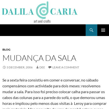
Skip
to
content
Search
Dee's Life
PRIMAR
MENU
BLOG
MUDANÇA DA SALA
3 DECEMBER, 2006
DEE
LEAVE A COMMENT
Se a sexta feira consistiu em comer e conversar, no sábado
compensámos com actividade para dois meses: resolvemos
mudar a sala. Para isso foi preciso colocar calha para passar os
cabos das colunas para a parede do sofá, o que demorou umas
horas e implicou pelo menos duas visitas à Leroy para comprar