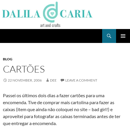
Skip
to
content
Search
Dee's Life
PRIMAR
MENU
BLOG
CARTÕES
22 NOVEMBER, 2006
DEE
LEAVE A COMMENT
Passei os últimos dois dias a fazer cartões para uma
encomenda. Tive de comprar mais cartolina para fazer as
caixas (item que ainda não coloquei no site – bad girl!) e
aproveitei para fotografar as caixas terminadas antes de ter
que entregar a encomenda.