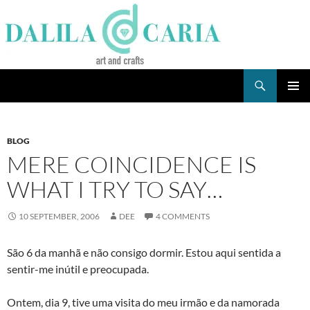
Skip
to
content
Search
Dee's Life
PRIMAR
MENU
BLOG
MERE COINCIDENCE IS
WHAT I TRY TO SAY…
10 SEPTEMBER, 2006
DEE
4 COMMENTS
São 6 da manhã e não consigo dormir. Estou aqui sentida a
sentir-me inútil e preocupada.
Ontem, dia 9, tive uma visita do meu irmão e da namorada