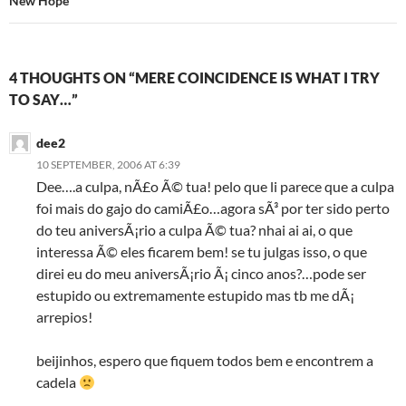
New Hope
4 THOUGHTS ON “MERE COINCIDENCE IS WHAT I TRY
TO SAY…”
dee2
10 SEPTEMBER, 2006 AT 6:39
Dee….a culpa, nÃ£o Ã© tua! pelo que li parece que a culpa
foi mais do gajo do camiÃ£o…agora sÃ³ por ter sido perto
do teu aniversÃ¡rio a culpa Ã© tua? nhai ai ai, o que
interessa Ã© eles ficarem bem! se tu julgas isso, o que
direi eu do meu aniversÃ¡rio Ã¡ cinco anos?…pode ser
estupido ou extremamente estupido mas tb me dÃ¡
arrepios!
beijinhos, espero que fiquem todos bem e encontrem a
cadela