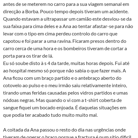
antes de se meterem no carro para a sua viagem semanal em
direcção a Borba. Pouco tempo depois tiveram um acidente.
Quando estavam a ultrapassar um camião este desviou-se da
sua faixa para cima deles e a Ana ao tentar afastar-se para não
levar com o tipo em cima perdeu controlo do carro que
capotou e foi parar a uma ravina. Ficaram presos dentro do
carro cerca de uma hora e os bombeiros tiveram de cortar a
porta para os tirar de lá.
Eu só soube disto à s 4 da tarde, muitas horas depois. Fui até
ao hospital mesmo só porque não sabia o que fazer mais. A
Ana ficou com um braço partido e o antebraço aberto do
cotovelo ao pulso e o meu irmão saiu relativamente inteiro,
tirando umas feridas causadas pelos vidros partidos e umas
nódoas negras. Mas quando o vi com a t-shirt coberta de
sangue fiquei um bocado enjoada. É daquelas situações em
que podia ter acabado tudo muito muito mal.
A coitada da Ana passou o resto do dia nas urgências onde
tiveram de operar o braço porque a fractura é num sí­tio dificil