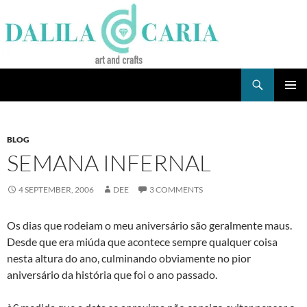
Skip
to
content
Search
Dee's Life
PRIMAR
MENU
BLOG
SEMANA INFERNAL
4 SEPTEMBER, 2006
DEE
3 COMMENTS
Os dias que rodeiam o meu aniversário são geralmente maus.
Desde que era miúda que acontece sempre qualquer coisa
nesta altura do ano, culminando obviamente no pior
aniversário da história que foi o ano passado.