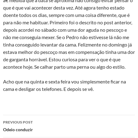
à€ medida que a data se aproxima não consigo evitar pensar o
que é que vai acontecer desta vez. Até agora tenho estado
doente todos os dias, sempre com uma coisa diferente, que é
para não me habituar. Primeiro foi o descrito no post anterior,
depois acordei no sábado com uma dor aguda no pescoço e
não me conseguia mexer. Se o Pedro não estivesse lá não me
tinha conseguido levantar da cama. Felizmente no domingo já
estava melhor do pescoço mas em compensação tinha uma dor
de garganta horrà­vel. Estou curiosa para ver o que é que
acontece hoje. Se calhar parto uma perna ou algo do estilo.
Acho que na quinta e sexta feira vou simplesmente ficar na
cama e desligar os telefones. E depois se vê.
Post
PREVIOUS POST
navigation
Odeio conduzir