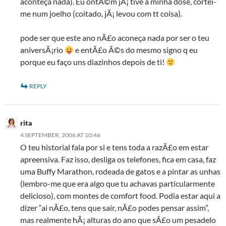
aconteça nada). Eu ontÃ©m jÃ¡ tive a minha dose, cortei-
me num joelho (coitado, jÃ¡ levou com tt coisa).
pode ser que este ano nÃ£o aconeça nada por ser o teu
aniversÃ¡rio
e entÃ£o Ã©s do mesmo signo q eu
porque eu faço uns diazinhos depois de ti!
REPLY
rita
4 SEPTEMBER, 2006 AT 10:46
O teu historial fala por si e tens toda a razÃ£o em estar
apreensiva. Faz isso, desliga os telefones, fica em casa, faz
uma Buffy Marathon, rodeada de gatos e a pintar as unhas
(lembro-me que era algo que tu achavas particularmente
delicioso), com montes de comfort food. Podia estar aqui a
dizer “ai nÃ£o, tens que sair, nÃ£o podes pensar assim”,
mas realmente hÃ¡ alturas do ano que sÃ£o um pesadelo