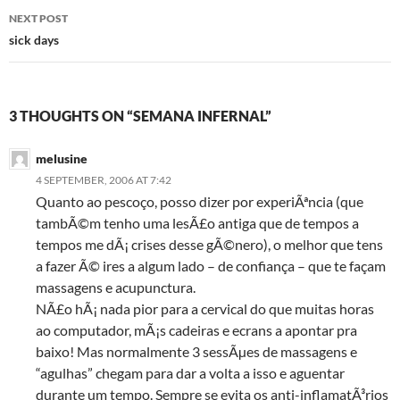
NEXT POST
sick days
3 THOUGHTS ON “SEMANA INFERNAL”
melusine
4 SEPTEMBER, 2006 AT 7:42
Quanto ao pescoço, posso dizer por experiÃªncia (que
tambÃ©m tenho uma lesÃ£o antiga que de tempos a
tempos me dÃ¡ crises desse gÃ©nero), o melhor que tens
a fazer Ã© ires a algum lado – de confiança – que te façam
massagens e acupunctura.
NÃ£o hÃ¡ nada pior para a cervical do que muitas horas
ao computador, mÃ¡s cadeiras e ecrans a apontar pra
baixo! Mas normalmente 3 sessÃµes de massagens e
“agulhas” chegam para dar a volta a isso e aguentar
durante um tempo. Sempre se evita os anti-inflamatÃ³rios