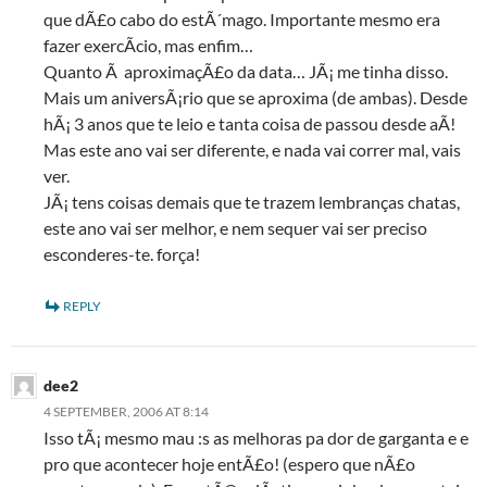
que dÃ£o cabo do estÃ´mago. Importante mesmo era
fazer exercÃ­cio, mas enfim…
Quanto Ã aproximaçÃ£o da data… JÃ¡ me tinha disso.
Mais um aniversÃ¡rio que se aproxima (de ambas). Desde
hÃ¡ 3 anos que te leio e tanta coisa de passou desde aÃ­!
Mas este ano vai ser diferente, e nada vai correr mal, vais
ver.
JÃ¡ tens coisas demais que te trazem lembranças chatas,
este ano vai ser melhor, e nem sequer vai ser preciso
esconderes-te. força!
REPLY
dee2
4 SEPTEMBER, 2006 AT 8:14
Isso tÃ¡ mesmo mau :s as melhoras pa dor de garganta e e
pro que acontecer hoje entÃ£o! (espero que nÃ£o