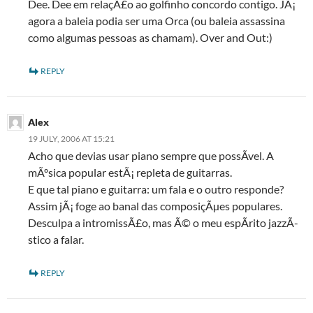
Dee. Dee em relaçÃ£o ao golfinho concordo contigo. JÃ¡
agora a baleia podia ser uma Orca (ou baleia assassina
como algumas pessoas as chamam). Over and Out:)
REPLY
Alex
19 JULY, 2006 AT 15:21
Acho que devias usar piano sempre que possÃ­vel. A
mÃºsica popular estÃ¡ repleta de guitarras.
E que tal piano e guitarra: um fala e o outro responde?
Assim jÃ¡ foge ao banal das composiçÃµes populares.
Desculpa a intromissÃ£o, mas Ã© o meu espÃ­rito jazzÃ­
stico a falar.
REPLY