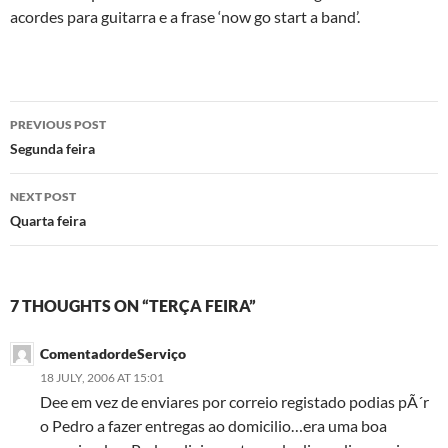
acordes para guitarra e a frase ‘now go start a band’.
Post
PREVIOUS POST
navigation
Segunda feira
NEXT POST
Quarta feira
7 THOUGHTS ON “TERÇA FEIRA”
ComentadordeServiço
18 JULY, 2006 AT 15:01
Dee em vez de enviares por correio registado podias pÃ´r
o Pedro a fazer entregas ao domicilio…era uma boa