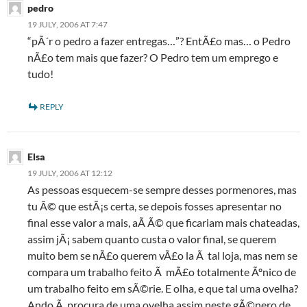
pedro
19 JULY, 2006 AT 7:47
“pÃ´r o pedro a fazer entregas…”? EntÃ£o mas… o Pedro
nÃ£o tem mais que fazer? O Pedro tem um emprego e
tudo!
REPLY
Elsa
19 JULY, 2006 AT 12:12
As pessoas esquecem-se sempre desses pormenores, mas
tu Ã© que estÃ¡s certa, se depois fosses apresentar no
final esse valor a mais, aÃ­ Ã© que ficariam mais chateadas,
assim jÃ¡ sabem quanto custa o valor final, se querem
muito bem se nÃ£o querem vÃ£o la Ã tal loja, mas nem se
compara um trabalho feito Ã mÃ£o totalmente Ãºnico de
um trabalho feito em sÃ©rie. E olha, e que tal uma ovelha?
Ando Ã procura de uma ovelha assim neste gÃ©nero de