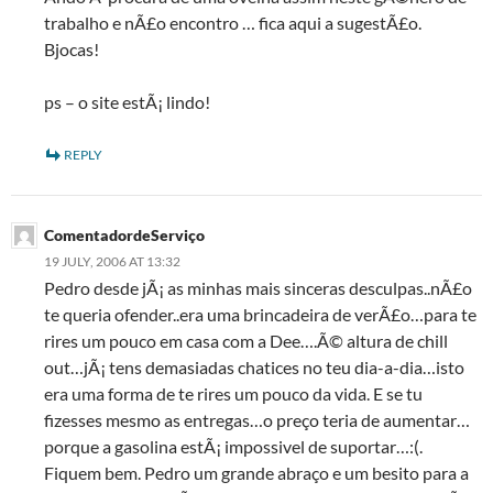
trabalho e nÃ£o encontro … fica aqui a sugestÃ£o.
Bjocas!
ps – o site estÃ¡ lindo!
REPLY
ComentadordeServiço
19 JULY, 2006 AT 13:32
Pedro desde jÃ¡ as minhas mais sinceras desculpas..nÃ£o
te queria ofender..era uma brincadeira de verÃ£o…para te
rires um pouco em casa com a Dee….Ã© altura de chill
out…jÃ¡ tens demasiadas chatices no teu dia-a-dia…isto
era uma forma de te rires um pouco da vida. E se tu
fizesses mesmo as entregas…o preço teria de aumentar…
porque a gasolina estÃ¡ impossivel de suportar…:(.
Fiquem bem. Pedro um grande abraço e um besito para a