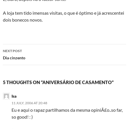
A loja tem tido imensas visitas, o que é óptimo e já acrescentei
dois bonecos novos.
Post
NEXT POST
navigation
Dia cinzento
5 THOUGHTS ON “ANIVERSÁRIO DE CASAMENTO”
Isa
11 JULY, 2006 AT 20:48
Eu e aqui o rapaz partilhamos da mesma opiniÃ£o..so far,
so good! : )