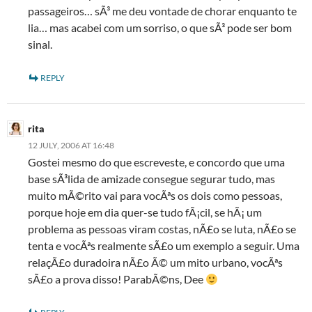
passageiros… sÃ³ me deu vontade de chorar enquanto te
lia… mas acabei com um sorriso, o que sÃ³ pode ser bom
sinal.
REPLY
rita
12 JULY, 2006 AT 16:48
Gostei mesmo do que escreveste, e concordo que uma
base sÃ³lida de amizade consegue segurar tudo, mas
muito mÃ©rito vai para vocÃªs os dois como pessoas,
porque hoje em dia quer-se tudo fÃ¡cil, se hÃ¡ um
problema as pessoas viram costas, nÃ£o se luta, nÃ£o se
tenta e vocÃªs realmente sÃ£o um exemplo a seguir. Uma
relaçÃ£o duradoira nÃ£o Ã© um mito urbano, vocÃªs
sÃ£o a prova disso! ParabÃ©ns, Dee