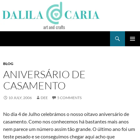
Skip
to
content
Search
Dee's Life
PRIMAR
MENU
BLOG
ANIVERSÁRIO DE
CASAMENTO
10 JULY, 2006
DEE
5 COMMENTS
No dia 4 de Julho celebrámos o nosso oitavo aniversário de
casamento. Como nos conhecemos há bastantes mais anos
nem parece um número assim tão grande. O último ano foi um
teste pesado e se conseguimos chegar aqui acho que