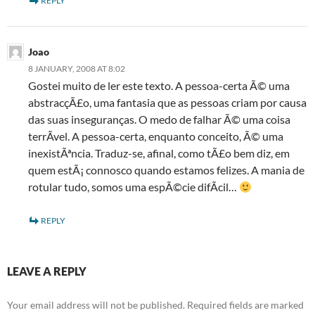
REPLY
Joao
8 JANUARY, 2008 AT 8:02
Gostei muito de ler este texto. A pessoa-certa Ã© uma
abstracçÃ£o, uma fantasia que as pessoas criam por causa
das suas inseguranças. O medo de falhar Ã© uma coisa
terrÃ­vel. A pessoa-certa, enquanto conceito, Ã© uma
inexistÃªncia. Traduz-se, afinal, como tÃ£o bem diz, em
quem estÃ¡ connosco quando estamos felizes. A mania de
rotular tudo, somos uma espÃ©cie difÃ­cil…
REPLY
LEAVE A REPLY
Your email address will not be published.
Required fields are marked