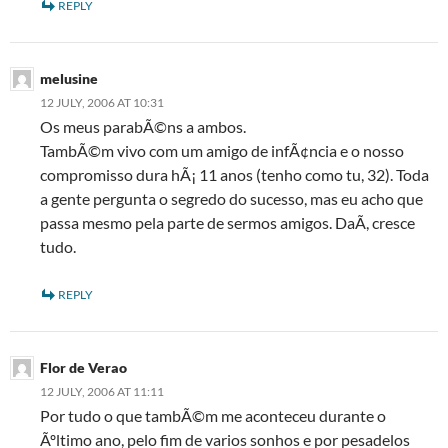
REPLY
melusine
12 JULY, 2006 AT 10:31
Os meus parabÃ©ns a ambos.
TambÃ©m vivo com um amigo de infÃ¢ncia e o nosso
compromisso dura hÃ¡ 11 anos (tenho como tu, 32). Toda
a gente pergunta o segredo do sucesso, mas eu acho que
passa mesmo pela parte de sermos amigos. DaÃ­, cresce
tudo.
REPLY
Flor de Verao
12 JULY, 2006 AT 11:11
Por tudo o que tambÃ©m me aconteceu durante o
Ãºltimo ano, pelo fim de varios sonhos e por pesadelos