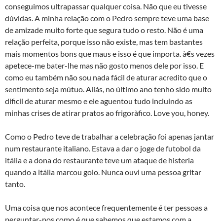
conseguimos ultrapassar qualquer coisa. Não que eu tivesse
dúvidas. A minha relação com o Pedro sempre teve uma base
de amizade muito forte que segura tudo o resto. Não é uma
relação perfeita, porque isso não existe, mas tem bastantes
mais momentos bons que maus e isso é que importa. à€s vezes
apetece-me bater-lhe mas não gosto menos dele por isso. E
como eu também não sou nada fácil de aturar acredito que o
sentimento seja mútuo. Aliás, no último ano tenho sido muito
dificil de aturar mesmo e ele aguentou tudo incluindo as
minhas crises de atirar pratos ao frigorà­fico. Love you, honey.
Como o Pedro teve de trabalhar a celebração foi apenas jantar
num restaurante italiano. Estava a dar o joge de futobol da
itália e a dona do restaurante teve um ataque de histeria
quando a itália marcou golo. Nunca ouvi uma pessoa gritar
tanto.
Uma coisa que nos acontece frequentemente é ter pessoas a
perguntar-nos como é que sabemos que estamos com a