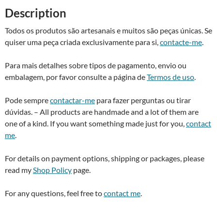
quantity
i
Description
v
e
Todos os produtos são artesanais e muitos são peças únicas. Se
:
quiser uma peça criada exclusivamente para si,
contacte-me
.
Para mais detalhes sobre tipos de pagamento, envio ou
embalagem, por favor consulte a página de
Termos de uso
.
Pode sempre
contactar-me
para fazer perguntas ou tirar
dúvidas. – All products are handmade and a lot of them are
one of a kind. If you want something made just for you,
contact
me
.
For details on payment options, shipping or packages, please
read my
Shop Policy
page.
For any questions, feel free to
contact me
.