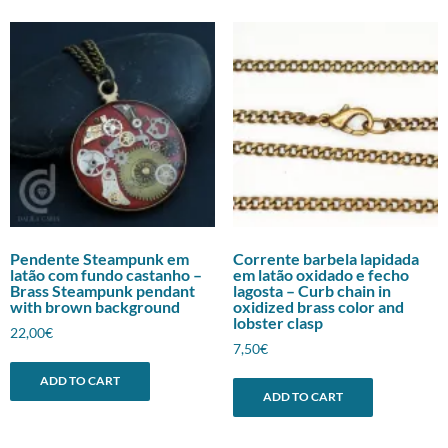
Pendente Steampunk em
Corrente barbela lapidada
latão com fundo castanho –
em latão oxidado e fecho
Brass Steampunk pendant
lagosta – Curb chain in
with brown background
oxidized brass color and
lobster clasp
22,00
€
7,50
€
ADD TO CART
ADD TO CART