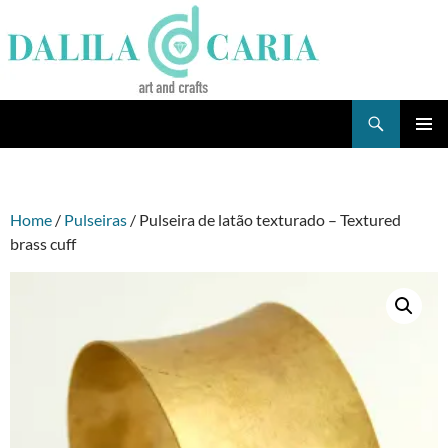
Skip
to
content
Search
Dee's Life
PRIMAR
MENU
Home
/
Pulseiras
/ Pulseira de latão texturado – Textured
brass cuff