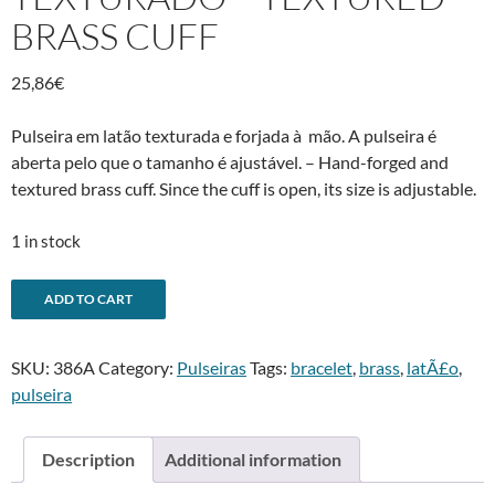
BRASS CUFF
25,86
€
Pulseira em latão texturada e forjada à mão. A pulseira é
aberta pelo que o tamanho é ajustável. – Hand-forged and
textured brass cuff. Since the cuff is open, its size is adjustable.
1 in stock
Pulseira
A
ADD TO CART
de
l
latão
t
SKU:
386A
Category:
Pulseiras
Tags:
bracelet
,
brass
,
latÃ£o
,
texturado
e
pulseira
-
r
Textured
n
brass
a
Description
Additional information
cuff
t