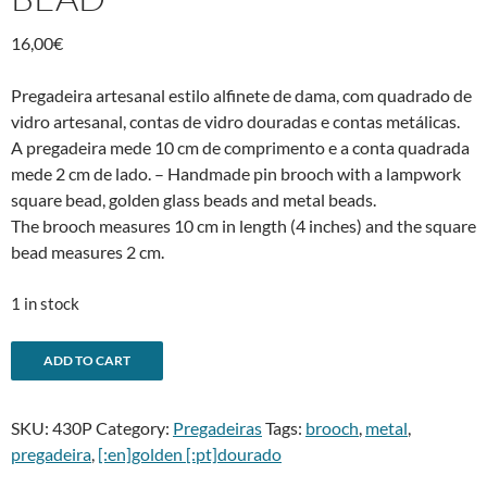
16,00
€
Pregadeira artesanal estilo alfinete de dama, com quadrado de
vidro artesanal, contas de vidro douradas e contas metálicas.
A pregadeira mede 10 cm de comprimento e a conta quadrada
mede 2 cm de lado. – Handmade pin brooch with a lampwork
square bead, golden glass beads and metal beads.
The brooch measures 10 cm in length (4 inches) and the square
bead measures 2 cm.
1 in stock
Pregadeira
A
ADD TO CART
alfinete
l
com
t
SKU:
430P
Category:
Pregadeiras
Tags:
brooch
,
metal
,
quadrado
e
pregadeira
,
[:en]golden [:pt]dourado
dourado
r
-
n