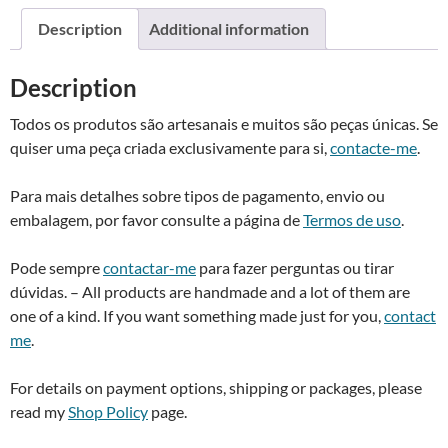
Pin
a
Description
Additional information
brooch
t
with
i
Description
golden
v
square
e
Todos os produtos são artesanais e muitos são peças únicas. Se
bead
:
quiser uma peça criada exclusivamente para si,
contacte-me
.
quantity
Para mais detalhes sobre tipos de pagamento, envio ou
embalagem, por favor consulte a página de
Termos de uso
.
Pode sempre
contactar-me
para fazer perguntas ou tirar
dúvidas. – All products are handmade and a lot of them are
one of a kind. If you want something made just for you,
contact
me
.
For details on payment options, shipping or packages, please
read my
Shop Policy
page.