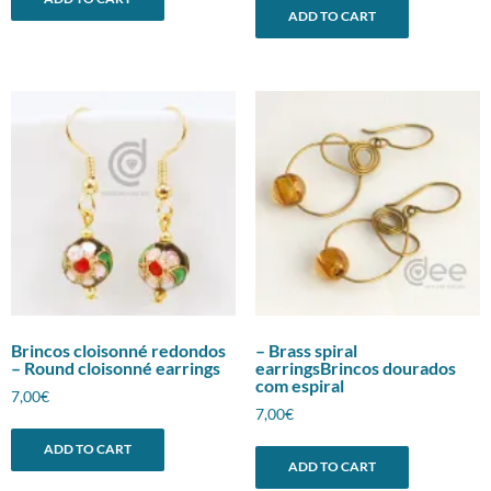
ADD TO CART
Brincos cloisonné redondos
– Brass spiral
– Round cloisonné earrings
earringsBrincos dourados
com espiral
7,00
€
7,00
€
ADD TO CART
ADD TO CART