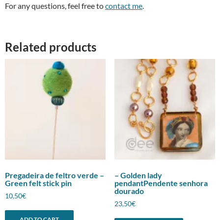
For any questions, feel free to
contact me
.
Related products
Pregadeira de feltro verde –
– Golden lady
Green felt stick pin
pendantPendente senhora
dourado
10,50
€
23,50
€
ADD TO CART