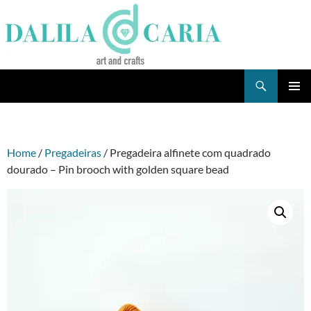
Skip
to
content
Search
Dee's Life
PRIMAR
MENU
Home
/
Pregadeiras
/ Pregadeira alfinete com quadrado
dourado – Pin brooch with golden square bead