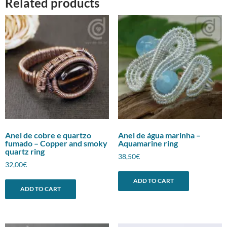
Related products
Anel de cobre e quartzo
Anel de água marinha –
fumado – Copper and smoky
Aquamarine ring
quartz ring
38,50
€
32,00
€
ADD TO CART
ADD TO CART