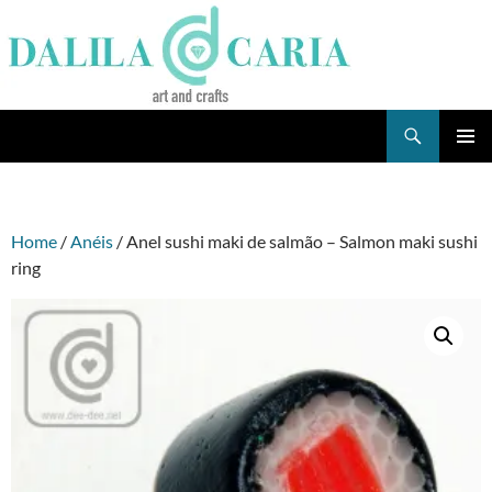
Skip
to
content
Search
Dee's Life
PRIMAR
MENU
Home
/
Anéis
/ Anel sushi maki de salmão – Salmon maki sushi
ring