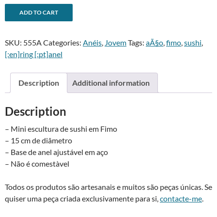
Anel
A
ADD TO CART
sushi
l
maki
t
SKU:
555A
Categories:
Anéis
,
Jovem
Tags:
aÃ§o
,
fimo
,
sushi
,
de
e
[:en]ring [:pt]anel
salmão
r
-
n
Salmon
a
Description
Additional information
maki
t
sushi
i
Description
ring
v
quantity
e
– Mini escultura de sushi em Fimo
:
– 15 cm de diâmetro
– Base de anel ajustável em aço
– Não é comestà­vel
Todos os produtos são artesanais e muitos são peças únicas. Se
quiser uma peça criada exclusivamente para si,
contacte-me
.