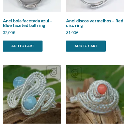
Anel bola facetada azul –
Anel discos vermelhos – Red
Blue faceted ball ring
disc ring
32,00
€
31,00
€
ADD TO CART
ADD TO CART