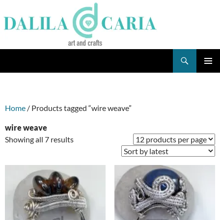
Skip
to
content
Search
Dee's Life
PRIMAR
MENU
Home
/ Products tagged “wire weave”
wire weave
Sorted
Showing all 7 results
by
latest