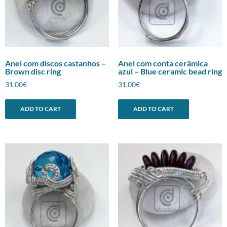
Anel com discos castanhos –
Anel com conta cerâmica
Brown disc ring
azul – Blue ceramic bead ring
31,00
€
31,00
€
ADD TO CART
ADD TO CART