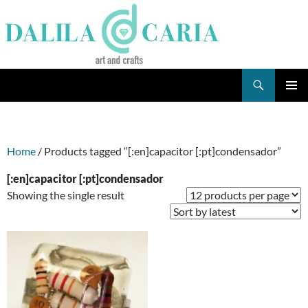
Skip
to
content
Search
Dee's Life
PRIMAR
MENU
Home
/ Products tagged “[:en]capacitor [:pt]condensador”
[:en]capacitor [:pt]condensador
Showing the single result