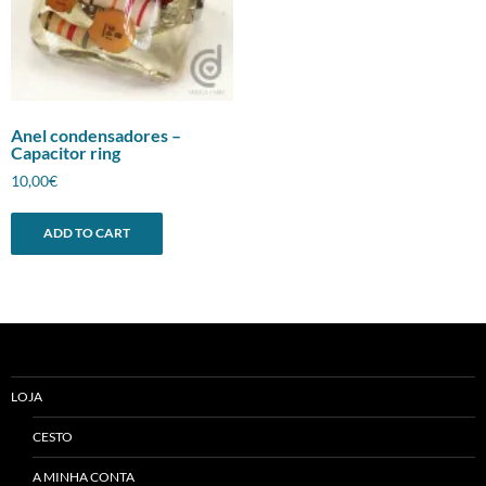
Anel condensadores –
Capacitor ring
10,00
€
ADD TO CART
LOJA
CESTO
A MINHA CONTA