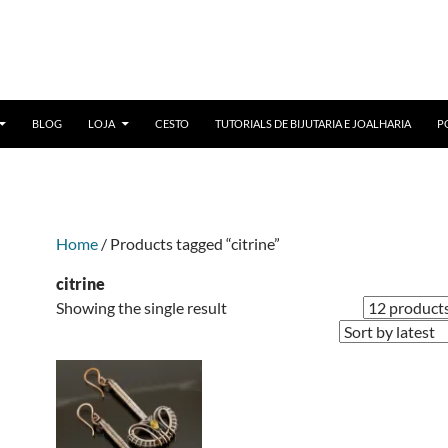
BLOG
LOJA
CESTO
TUTORIALS DE BIJUTARIA E JOALHARIA
P
Home
/ Products tagged “citrine”
citrine
Showing the single result