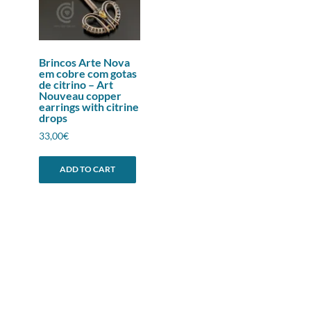
Brincos Arte Nova
em cobre com gotas
de citrino – Art
Nouveau copper
earrings with citrine
drops
33,00
€
ADD TO CART