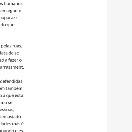
res humanos
e perseguem
paparazzi.
 do que
pelas ruas,
lata de se
ó a fazer o
harrassment,
 defendidas
 tem também
o a que esta
como se
essoas,
 demasiado
idades más é
 quando eles