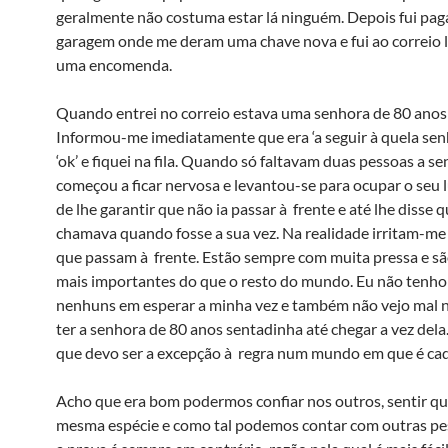
geralmente não costuma estar lá ninguém. Depois fui pag
garagem onde me deram uma chave nova e fui ao correio 
uma encomenda.
Quando entrei no correio estava uma senhora de 80 anos
Informou-me imediatamente que era ‘a seguir à quela senh
‘ok’ e fiquei na fila. Quando só faltavam duas pessoas a s
começou a ficar nervosa e levantou-se para ocupar o seu l
de lhe garantir que não ia passar à frente e até lhe disse q
chamava quando fosse a sua vez. Na realidade irritam-me
que passam à frente. Estão sempre com muita pressa e s
mais importantes do que o resto do mundo. Eu não tenh
nenhuns em esperar a minha vez e também não vejo mal
ter a senhora de 80 anos sentadinha até chegar a vez del
que devo ser a excepção à regra num mundo em que é cad
Acho que era bom podermos confiar nos outros, sentir q
mesma espécie e como tal podemos contar com outras pe