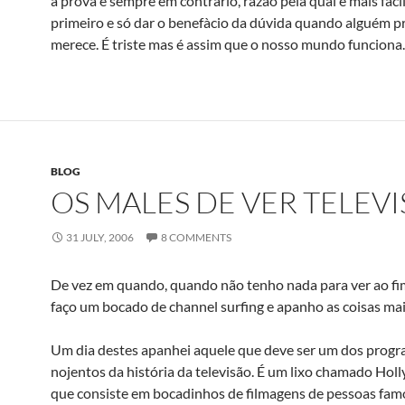
a prova é sempre em contrário, razão pela qual é mais fáci
primeiro e só dar o benefà­cio da dúvida quando alguém p
merece. É triste mas é assim que o nosso mundo funciona.
BLOG
OS MALES DE VER TELEV
31 JULY, 2006
8 COMMENTS
De vez em quando, quando não tenho nada para ver ao fim
faço um bocado de channel surfing e apanho as coisas mai
Um dia destes apanhei aquele que deve ser um dos prog
nojentos da história da televisão. É um lixo chamado Ho
que consiste em bocadinhos de filmagens de pessoas famo