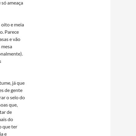
é só ameaça
 oito e meia
io. Parece
asas e vão
a mesa
onalmente).
s
stume, já que
es de gente
rar o selo do
soas que,
tar de
mais do
o que ter
ia e