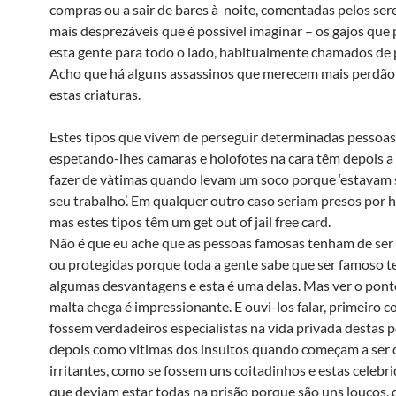
compras ou a sair de bares à noite, comentadas pelos se
mais desprezà­veis que é possível imaginar – os gajos qu
esta gente para todo o lado, habitualmente chamados de 
Acho que há alguns assassinos que merecem mais perdão
estas criaturas.
Estes tipos que vivem de perseguir determinadas pessoas 
espetando-lhes camaras e holofotes na cara têm depois a 
fazer de và­timas quando levam um soco porque ‘estavam s
seu trabalho’. Em qualquer outro caso seriam presos por 
mas estes tipos têm um get out of jail free card.
Não é que eu ache que as pessoas famosas tenham de ser
ou protegidas porque toda a gente sabe que ser famoso
algumas desvantagens e esta é uma delas. Mas ver o pont
malta chega é impressionante. E ouvi-los falar, primeiro 
fossem verdadeiros especialistas na vida privada destas p
depois como vitimas dos insultos quando começam a ser
irritantes, como se fossem uns coitadinhos e estas celebr
que deviam estar todas na prisão porque são uns loucos,