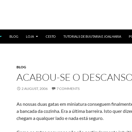
BLOG
LOJA
CESTO
TUTORIALS DE BIJUTARIA E JOALHARIA
P
BLOG
ACABOU-SE O DESCANS
2 AUGUST, 2006
7 COMMENTS
As nossas duas gatas em miniatura conseguem finalmente
a bancada da cozinha. Era a última barreira. Isto quer diz
chegam a qualquer lado e nada está seguro.