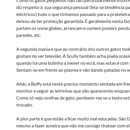
Como os gatos pequenos não são particularmente intuiti
diz respeito à sua segurança pessoal (leia-se tendência pa
eléctricos) tudo o que tinhamos passado para a prateleira
deixou de ter protecção garantida. É geralmente nesta fa
partem os snow globes, arrancam e comem posters pend
paredes, etc.
A segunda mania é que ao contrário dos outros gatos tod
gostam de ver televião. A Scully também acha piada ocas
quando há uma bolinha a mexer no ecrã, mas estas é com 
Sentam-se em frente ao plasma e vão dando patadas no e
Aliás, a Buffy está neste preciso momento sentada em fr
monitor a seguir as letrinhas que vão aparecendo enquan
Como só vejo orelhas de gato, perdoem-me se o texto est
trocado.
A pior parte é que estão a ficar muito mal educadas. São t
mesmo a fazer asneira que não me consigo chatear com el