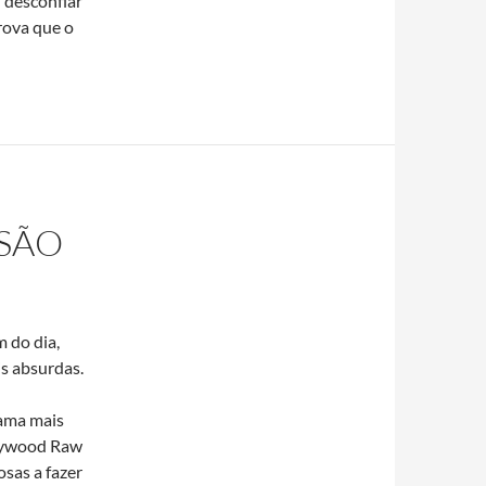
l desconfiar
rova que o
ISÃO
 do dia,
s absurdas.
rama mais
llywood Raw
sas a fazer