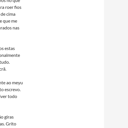
vos no que
ra roer fios
 de cima
ze que me
urados nas
os estas
ionalmente
tudo.
crã.
ente ao meyu
to escrevo.
iver todo
ão giras
as. Grito