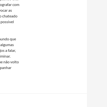
tografar com
vocar as
jo chateado
 possivel
 mundo que
o algumas
os a falar,
minar.
ue não volto
apanhar