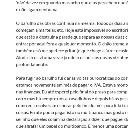
‘não’ de vez em quando mas acho que elas percebem que 
e não ligam nenhuma.
O barulho das obras continua na mesma. Todos os dias à s
começam a martelar, etc. Hoje está impossível no escritór
que estão a destruir a parede que separa as nossas duas c
entrar por aqui fora a qualquer momento. O chão treme, 
também e só me apetece gritar (o que chego a fazer ocasi
Ainda só os vi uma vez e já odeio os nossos novos vizinho
profundamente.
Para fugir ao barulho fui dar as voltas burocráticas do co
estamos novamente em mês de pagar o IVA. Estava mont
nas finanças. Eu até esperei pelo final do prazo para comp
carro mas há sempre uns atrasadinhos e depois há as pes
como eu, resolveram esperar pelo fim do mês para ir lá tra
coisas. Eu até podia pagar isto no multibanco mas gosto 
selinho que eles colam na declaração a dizer que paguei d
que agrafar um papel do multibanco. É menos uma porcar