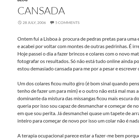
CANSADA
28 JULY, 2006
5 COMMENTS
Ontem fui a Lisboa à procura de pedras pretas para um
e acabei por voltar com montes de outras pedrinhas. É irre
Hoje passei o dia a fazer brincos e colares com o novo mate
fotografar os resultados. Só não está tudo online ainda p
estou demasiado cansada para me por a pesar e escrever 
Um dos colares ficou muito giro (é bom sinal quando pen
tenho de fazer um para mim) e o outro não está mal mas a
dominante da mistura das missangas ficou mais escura d
queria por isso sou capaz de desmanchar e começar de nov
em que sou perita. Já desmanchei quase um tapete de arr
inteiro para começar de novo por isso um colar não é nada
A terapia ocupacional parece estar a fazer-me bem porqu