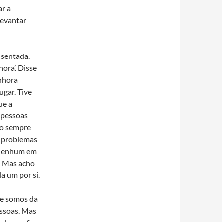
ar a
levantar
 sentada.
ora’. Disse
enhora
ugar. Tive
ue a
 pessoas
ão sempre
o problemas
 nenhum em
a. Mas acho
a um por si.
ue somos da
ssoas. Mas