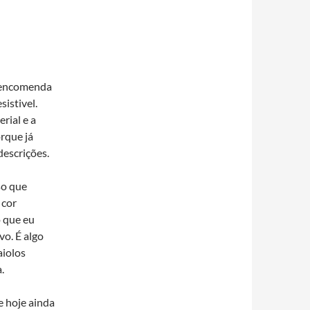
a encomenda
sistivel.
rial e a
orque já
descrições.
so que
 cor
o que eu
o. É algo
aiolos
.
e hoje ainda