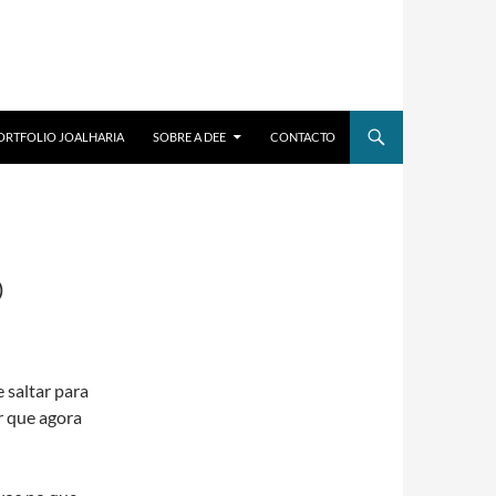
ORTFOLIO JOALHARIA
SOBRE A DEE
CONTACTO
O
 saltar para
er que agora